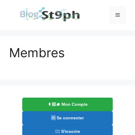
Aller
au
Menu
contenu
Membres
👩🏻‍🎓 Mon Compte
🆔 Se connecter
✍🏻 S'inscrire