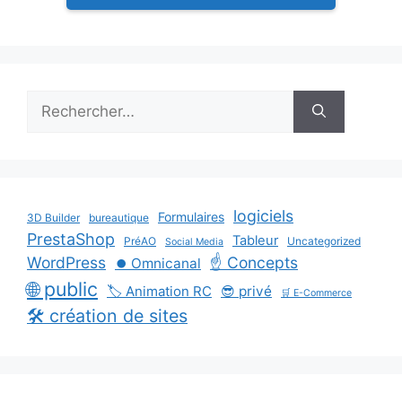
Rechercher :
logiciels
Formulaires
3D Builder
bureautique
PrestaShop
Tableur
PréAO
Uncategorized
Social Media
WordPress
☝️ Concepts
⏺️ Omnicanal
🌐 public
🏷️ Animation RC
😎 privé
🛒 E-Commerce
🛠️ création de sites