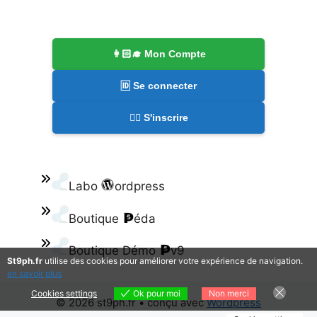
👩🏻‍🎓 Mon Compte
🆔 Se connecter
✍🏻 S'inscrire
Labo
ordpress
Boutique
éda
Boutique Démo
v9
St9ph.fr
utilise des cookies pour améliorer votre expérience de navigation.
en savoir plus
Cookies settings
Ok pour moi
Non merci
© 2026 st9ph.fr
• conçu avec
Wordpress