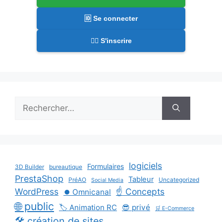
🆔 Se connecter
✍🏻 S'inscrire
Rechercher :
logiciels
Formulaires
3D Builder
bureautique
PrestaShop
Tableur
PréAO
Uncategorized
Social Media
WordPress
☝️ Concepts
⏺️ Omnicanal
🌐 public
🏷️ Animation RC
😎 privé
🛒 E-Commerce
🛠️ création de sites