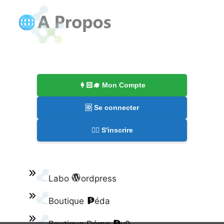
👩🏻‍🎓 Mon Compte
🆔 Se connecter
✍🏻 S'inscrire
Labo
ordpress
Boutique
éda
Boutique Démo
v9