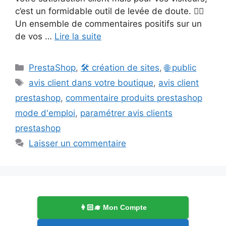
c’est un formidable outil de levée de doute. 👍🏻
Un ensemble de commentaires positifs sur un
de vos …
Lire la suite
Catégories
PrestaShop
,
🛠️ création de sites
,
🌐 public
Étiquettes
avis client dans votre boutique
,
avis client
prestashop
,
commentaire produits prestashop
mode d'emploi
,
paramétrer avis clients
prestashop
Laisser un commentaire
👩🏻‍🎓 Mon Compte