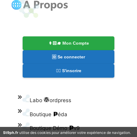
👩🏻‍🎓 Mon Compte
🆔 Se connecter
✍🏻 S'inscrire
Labo
ordpress
Boutique
éda
Boutique Démo
v9
St9ph.fr
utilise des cookies pour améliorer votre expérience de navigation.