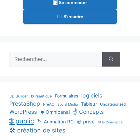
🆔 Se connecter
✍🏻 S'inscrire
Rechercher :
logiciels
Formulaires
3D Builder
bureautique
PrestaShop
Tableur
PréAO
Uncategorized
Social Media
WordPress
☝️ Concepts
⏺️ Omnicanal
🌐 public
🏷️ Animation RC
😎 privé
🛒 E-Commerce
🛠️ création de sites