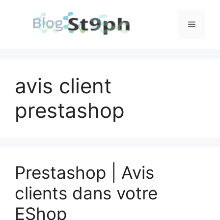
Aller
au
Menu
contenu
avis client
prestashop
Prestashop | Avis
clients dans votre
EShop