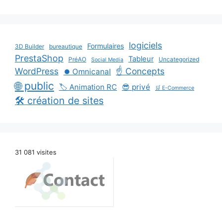
logiciels
Formulaires
3D Builder
bureautique
PrestaShop
Tableur
PréAO
Uncategorized
Social Media
WordPress
☝️ Concepts
⏺️ Omnicanal
🌐 public
🏷️ Animation RC
😎 privé
🛒 E-Commerce
🛠️ création de sites
31 081 visites