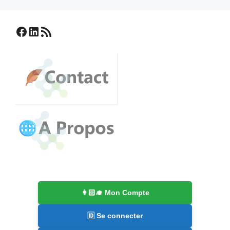
Facebook
LinkedIn
Flux RSS
👩🏻‍🎓 Mon Compte
🆔 Se connecter