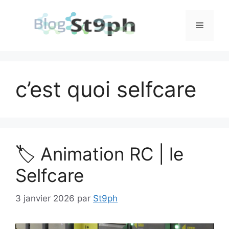
Aller
au
Menu
contenu
c’est quoi selfcare
🏷️ Animation RC | le
Selfcare
3 janvier 2026
par
St9ph