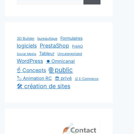
Formulaires
3D Builder
bureautique
logiciels
PrestaShop
PréAO
Tableur
Uncategorized
Social Media
WordPress
⏺️ Omnicanal
🌐 public
☝️ Concepts
🏷️ Animation RC
😎 privé
🛒 E-Commerce
🛠️ création de sites