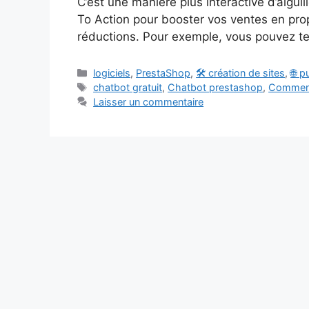
C’est une manière plus interactive d’aigui
To Action pour booster vos ventes en pr
réductions. Pour exemple, vous pouvez te
Catégories
logiciels
,
PrestaShop
,
🛠️ création de sites
,
🌐 p
Étiquettes
chatbot gratuit
,
Chatbot prestashop
,
Comment
Laisser un commentaire