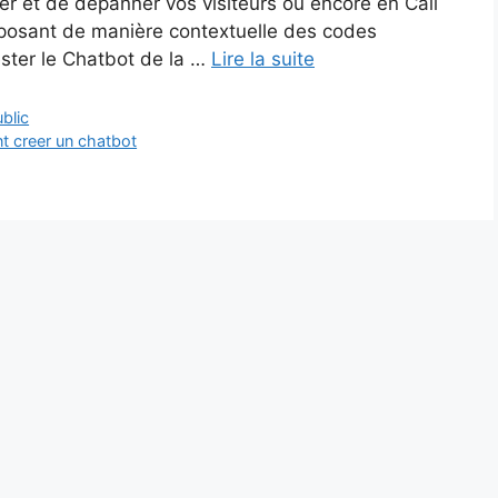
ller et de dépanner vos visiteurs ou encore en Call
oposant de manière contextuelle des codes
ster le Chatbot de la …
Lire la suite
ublic
 creer un chatbot