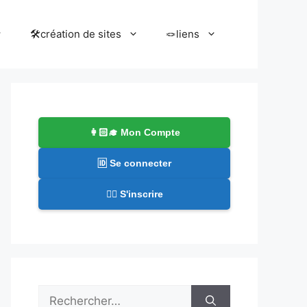
🛠️création de sites
🪢liens
👩🏻‍🎓 Mon Compte
🆔 Se connecter
✍🏻 S'inscrire
Rechercher :