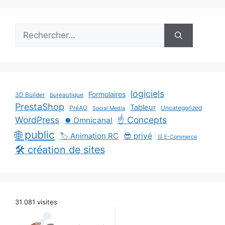
Rechercher :
logiciels
Formulaires
3D Builder
bureautique
PrestaShop
Tableur
PréAO
Uncategorized
Social Media
WordPress
☝️ Concepts
⏺️ Omnicanal
🌐 public
🏷️ Animation RC
😎 privé
🛒 E-Commerce
🛠️ création de sites
31 081 visites