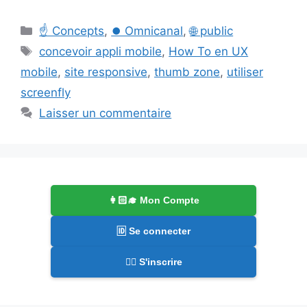
Catégories
☝️ Concepts
,
⏺️ Omnicanal
,
🌐 public
Étiquettes
concevoir appli mobile
,
How To en UX
mobile
,
site responsive
,
thumb zone
,
utiliser
screenfly
Laisser un commentaire
👩🏻‍🎓 Mon Compte
🆔 Se connecter
✍🏻 S'inscrire