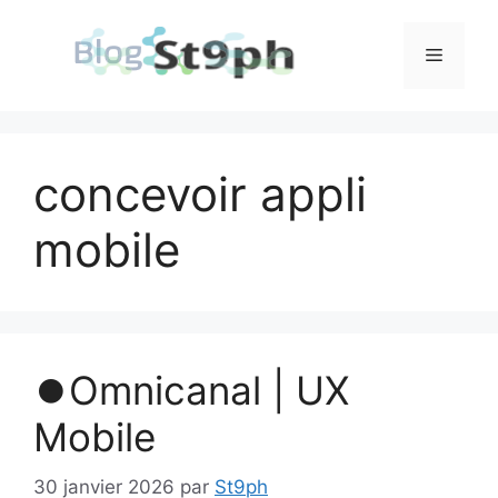
Aller
au
Menu
contenu
concevoir appli
mobile
⏺️Omnicanal | UX
Mobile
30 janvier 2026
par
St9ph