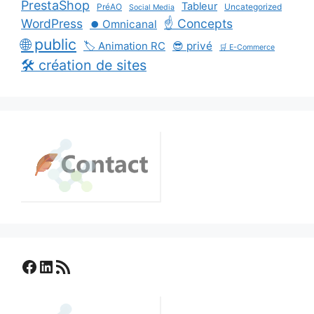
PrestaShop
Tableur
PréAO
Uncategorized
Social Media
WordPress
☝️ Concepts
⏺️ Omnicanal
🌐 public
🏷️ Animation RC
😎 privé
🛒 E-Commerce
🛠️ création de sites
Facebook
LinkedIn
Flux RSS