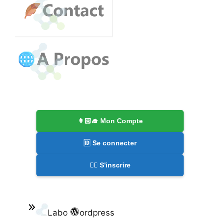
👩🏻‍🎓 Mon Compte
🆔 Se connecter
✍🏻 S'inscrire
Labo
ordpress