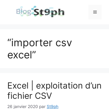
Aller
au
Menu
contenu
“importer csv
excel”
Excel | exploitation d’un
fichier CSV
26 janvier 2020
par
St9ph