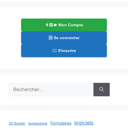
👩🏻‍🎓 Mon Compte
🆔 Se connecter
✍🏻 S'inscrire
Rechercher :
logiciels
Formulaires
3D Builder
bureautique