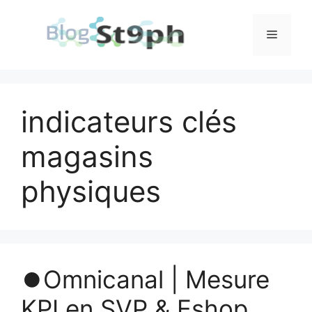
Aller
au
Menu
contenu
indicateurs clés
magasins
physiques
⏺️Omnicanal | Mesure
KPI en SVP & Eshop