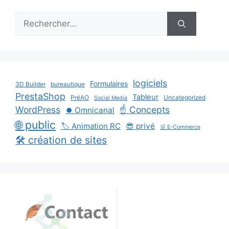
Rechercher :
logiciels
Formulaires
3D Builder
bureautique
PrestaShop
Tableur
PréAO
Uncategorized
Social Media
WordPress
☝️ Concepts
⏺️ Omnicanal
🌐 public
🏷️ Animation RC
😎 privé
🛒 E-Commerce
🛠️ création de sites