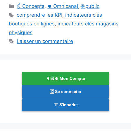
Catégories
☝️ Concepts
,
⏺️ Omnicanal
,
🌐 public
Étiquettes
comprendre les KPI
,
indicateurs clés
boutiques en lignes
,
indicateurs clés magasins
physiques
Laisser un commentaire
👩🏻‍🎓 Mon Compte
🆔 Se connecter
✍🏻 S'inscrire