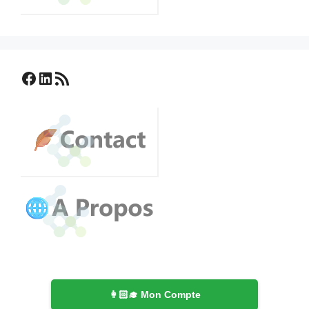
Facebook
LinkedIn
Flux RSS
👩🏻‍🎓 Mon Compte