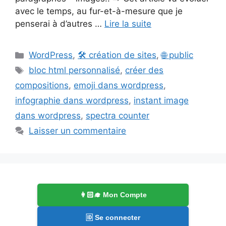
avec le temps, au fur-et-à-mesure que je
penserai à d’autres …
Lire la suite
Catégories
WordPress
,
🛠️ création de sites
,
🌐 public
Étiquettes
bloc html personnalisé
,
créer des
compositions
,
emoji dans wordpress
,
infographie dans wordpress
,
instant image
dans wordpress
,
spectra counter
Laisser un commentaire
👩🏻‍🎓 Mon Compte
🆔 Se connecter