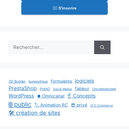
✍🏻 S'inscrire
Rechercher :
logiciels
Formulaires
3D Builder
bureautique
PrestaShop
Tableur
PréAO
Uncategorized
Social Media
WordPress
☝️ Concepts
⏺️ Omnicanal
🌐 public
🏷️ Animation RC
😎 privé
🛒 E-Commerce
🛠️ création de sites