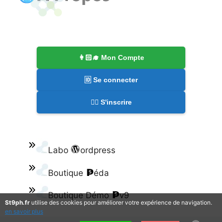
👩🏻‍🎓 Mon Compte
🆔 Se connecter
✍🏻 S'inscrire
Labo
ordpress
Boutique
éda
Boutique Démo
v9
St9ph.fr
utilise des cookies pour améliorer votre expérience de navigation.
en savoir plus