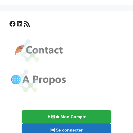
Facebook
LinkedIn
Flux RSS
👩🏻‍🎓 Mon Compte
🆔 Se connecter