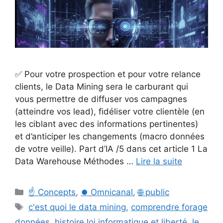
✅ Pour votre prospection et pour votre relance
clients, le Data Mining sera le carburant qui
vous permettre de diffuser vos campagnes
(atteindre vos lead), fidéliser votre clientèle (en
les ciblant avec des informations pertinentes)
et d’anticiper les changements (macro données
de votre veille). Part d’IA /5 dans cet article 1 La
Data Warehouse Méthodes …
Lire la suite
Catégories
☝️ Concepts
,
⏺️ Omnicanal
,
🌐 public
Étiquettes
c'est quoi le data mining
,
comprendre forage
données
,
histoire loi informatique et liberté
,
le