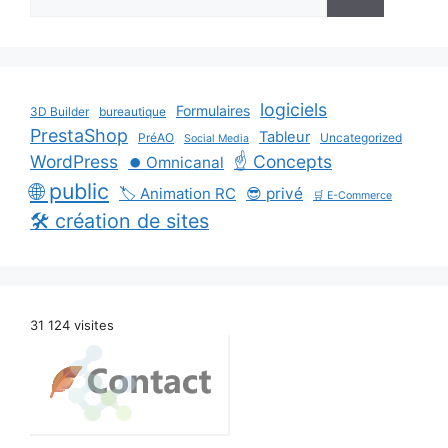
logiciels
Formulaires
3D Builder
bureautique
PrestaShop
Tableur
PréAO
Uncategorized
Social Media
WordPress
☝️ Concepts
⏺️ Omnicanal
🌐 public
🏷️ Animation RC
😎 privé
🛒 E-Commerce
🛠️ création de sites
31 124 visites