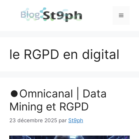
Aller
au
Menu
contenu
le RGPD en digital
⏺️Omnicanal | Data
Mining et RGPD
23 décembre 2025
par
St9ph