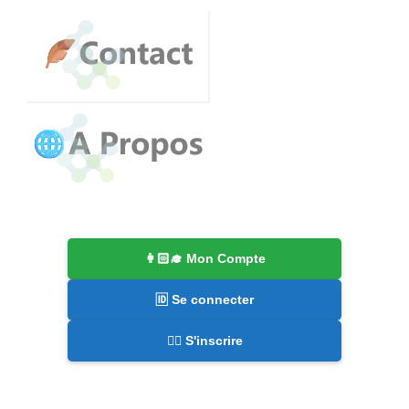
👩🏻‍🎓 Mon Compte
🆔 Se connecter
✍🏻 S'inscrire