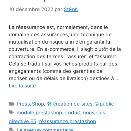
10 décembre 2022
par
St9ph
La réassurance est, normalement, dans le
domaine des assurances, une technique de
mutualisation du risque afin d’en garantir la
couverture. En e-commerce, il s’agit plutôt de la
contraction des termes “rassurer” et “assurer“.
Cela se traduit sur vos fiches produits par des
engagements (comme des garanties de
reprises ou de délais de livraison) destinés à …
Lire la suite
Catégories
PrestaShop
,
🛠️ création de sites
,
🌐 public
Étiquettes
module prestashop produit
,
nouvelles
directive E5
,
réassurance prestashop
Laisser un commentaire