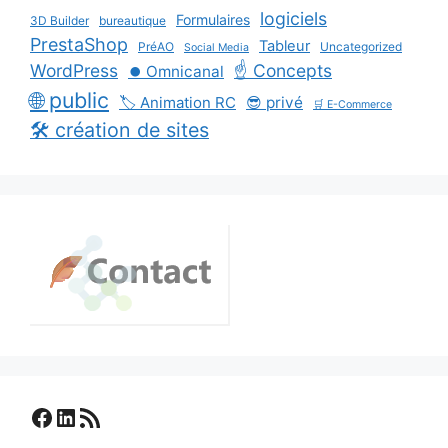
logiciels
Formulaires
3D Builder
bureautique
PrestaShop
Tableur
PréAO
Uncategorized
Social Media
WordPress
☝️ Concepts
⏺️ Omnicanal
🌐 public
🏷️ Animation RC
😎 privé
🛒 E-Commerce
🛠️ création de sites
Facebook
LinkedIn
Flux RSS