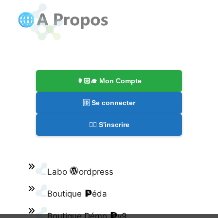
👩🏻‍🎓 Mon Compte
🆔 Se connecter
✍🏻 S'inscrire
Labo
ordpress
Boutique
éda
Boutique Démo
v9