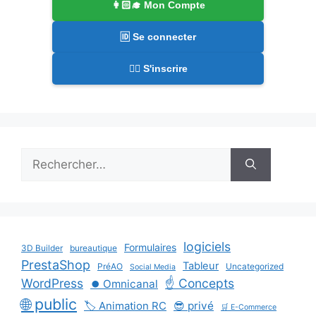
👩🏻‍🎓 Mon Compte
🆔 Se connecter
✍🏻 S'inscrire
Rechercher :
logiciels
Formulaires
3D Builder
bureautique
PrestaShop
Tableur
PréAO
Uncategorized
Social Media
WordPress
☝️ Concepts
⏺️ Omnicanal
🌐 public
🏷️ Animation RC
😎 privé
🛒 E-Commerce