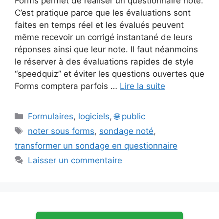
Forms permet de réaliser un questionnaire noté.
C’est pratique parce que les évaluations sont
faites en temps réel et les évalués peuvent
même recevoir un corrigé instantané de leurs
réponses ainsi que leur note. Il faut néanmoins
le réserver à des évaluations rapides de style
“speedquiz” et éviter les questions ouvertes que
Forms comptera parfois …
Lire la suite
Catégories
Formulaires
,
logiciels
,
🌐 public
Étiquettes
noter sous forms
,
sondage noté
,
transformer un sondage en questionnaire
Laisser un commentaire