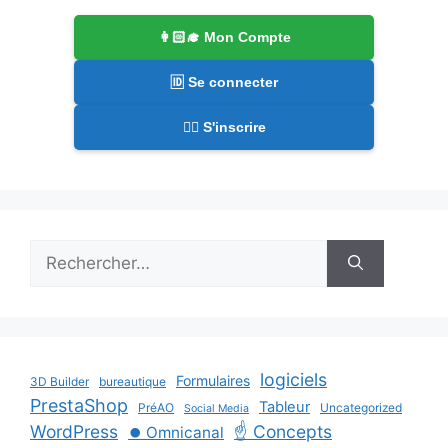
👩🏻‍🎓 Mon Compte
🆔 Se connecter
✍🏻 S'inscrire
Rechercher :
logiciels
Formulaires
3D Builder
bureautique
PrestaShop
Tableur
PréAO
Uncategorized
Social Media
WordPress
☝️ Concepts
⏺️ Omnicanal