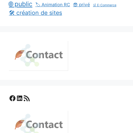
🌐 public
🏷️ Animation RC
😎 privé
🛒 E-Commerce
🛠️ création de sites
Facebook
LinkedIn
Flux RSS