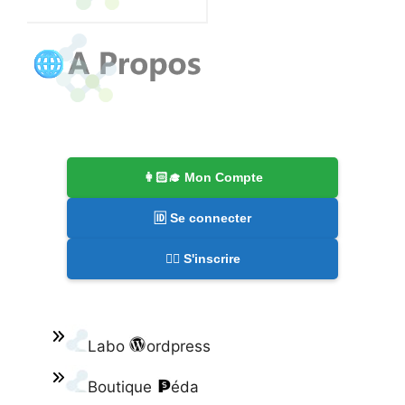
👩🏻‍🎓 Mon Compte
🆔 Se connecter
✍🏻 S'inscrire
Labo
ordpress
Boutique
éda