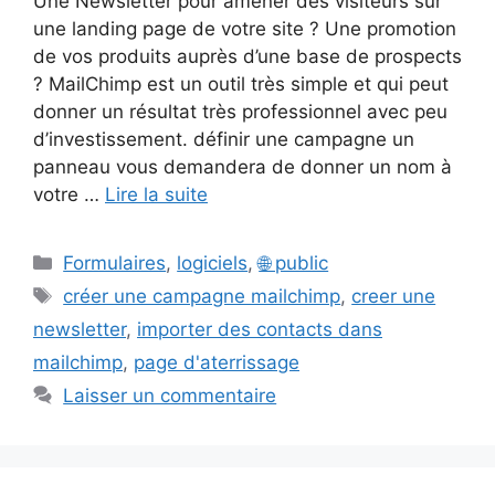
Une Newsletter pour amener des visiteurs sur
une landing page de votre site ? Une promotion
de vos produits auprès d’une base de prospects
? MailChimp est un outil très simple et qui peut
donner un résultat très professionnel avec peu
d’investissement. définir une campagne un
panneau vous demandera de donner un nom à
votre …
Lire la suite
Catégories
Formulaires
,
logiciels
,
🌐 public
Étiquettes
créer une campagne mailchimp
,
creer une
newsletter
,
importer des contacts dans
mailchimp
,
page d'aterrissage
Laisser un commentaire