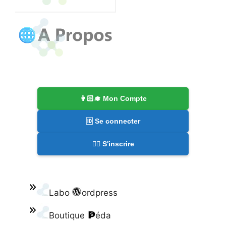
👩🏻‍🎓 Mon Compte
🆔 Se connecter
✍🏻 S'inscrire
Labo
ordpress
Boutique
éda