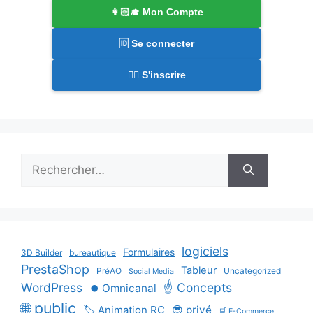
👩🏻‍🎓 Mon Compte
🆔 Se connecter
✍🏻 S'inscrire
Rechercher :
logiciels
Formulaires
3D Builder
bureautique
PrestaShop
Tableur
PréAO
Uncategorized
Social Media
WordPress
☝️ Concepts
⏺️ Omnicanal
🌐 public
🏷️ Animation RC
😎 privé
🛒 E-Commerce