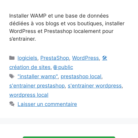
Installer WAMP et une base de données
dédiées à vos blogs et vos boutiques, installer
WordPress et Prestashop localement pour
s’entrainer.
Catégories
logiciels
,
PrestaShop
,
WordPress
,
🛠️
création de sites
,
🌐 public
Étiquettes
"installer wamp"
,
prestashop local
,
s'entrainer prestashop
,
s'entrainer wordpress
,
wordpress local
Laisser un commentaire