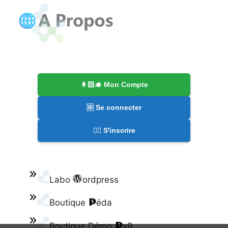
👩🏻‍🎓 Mon Compte
🆔 Se connecter
✍🏻 S'inscrire
Labo
ordpress
Boutique
éda
Boutique Démo
v9