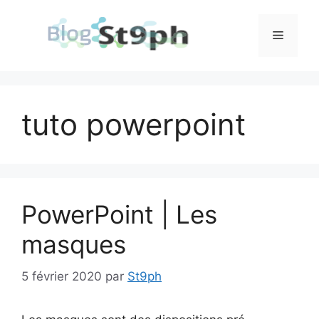
Aller
au
Menu
contenu
tuto powerpoint
PowerPoint | Les
masques
5 février 2020
par
St9ph