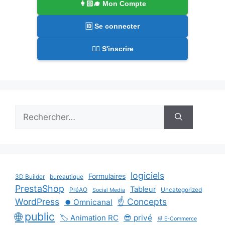
👩🏻‍🎓 Mon Compte
🆔 Se connecter
✍🏻 S'inscrire
Rechercher :
logiciels
Formulaires
3D Builder
bureautique
PrestaShop
Tableur
PréAO
Uncategorized
Social Media
WordPress
☝️ Concepts
⏺️ Omnicanal
🌐 public
🏷️ Animation RC
😎 privé
🛒 E-Commerce