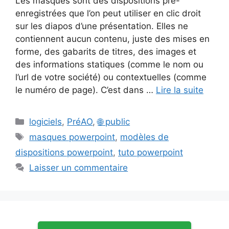
Les masques sont des dispositions pré-
enregistrées que l’on peut utiliser en clic droit
sur les diapos d’une présentation. Elles ne
contiennent aucun contenu, juste des mises en
forme, des gabarits de titres, des images et
des informations statiques (comme le nom ou
l’url de votre société) ou contextuelles (comme
le numéro de page). C’est dans …
Lire la suite
Catégories
logiciels
,
PréAO
,
🌐 public
Étiquettes
masques powerpoint
,
modèles de
dispositions powerpoint
,
tuto powerpoint
Laisser un commentaire