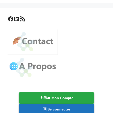
Facebook
LinkedIn
Flux RSS
👩🏻‍🎓 Mon Compte
🆔 Se connecter