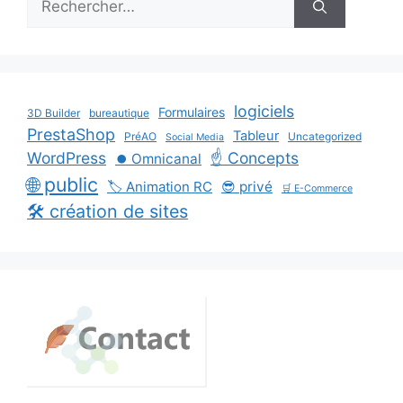
logiciels
Formulaires
3D Builder
bureautique
PrestaShop
Tableur
PréAO
Uncategorized
Social Media
WordPress
☝️ Concepts
⏺️ Omnicanal
🌐 public
🏷️ Animation RC
😎 privé
🛒 E-Commerce
🛠️ création de sites