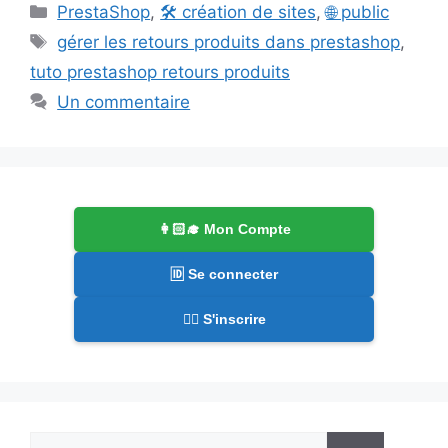
Catégories
PrestaShop
,
🛠️ création de sites
,
🌐 public
Étiquettes
gérer les retours produits dans prestashop
,
tuto prestashop retours produits
Un commentaire
👩🏻‍🎓 Mon Compte
🆔 Se connecter
✍🏻 S'inscrire
Rechercher :