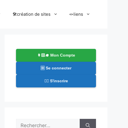
🛠️création de sites
🪢liens
👩🏻‍🎓 Mon Compte
🆔 Se connecter
✍🏻 S'inscrire
Rechercher :