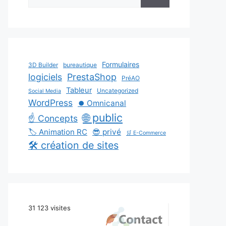
Formulaires
3D Builder
bureautique
logiciels
PrestaShop
PréAO
Tableur
Uncategorized
Social Media
WordPress
⏺️ Omnicanal
🌐 public
☝️ Concepts
🏷️ Animation RC
😎 privé
🛒 E-Commerce
🛠️ création de sites
31 123 visites