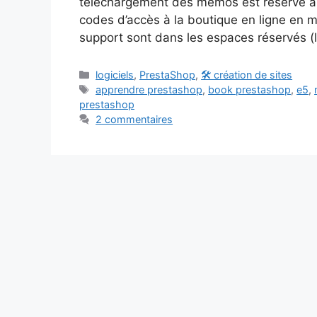
téléchargement des mémos est réservé au
codes d’accès à la boutique en ligne en
support sont dans les espaces réservés (l
Catégories
logiciels
,
PrestaShop
,
🛠️ création de sites
Étiquettes
apprendre prestashop
,
book prestashop
,
e5
,
prestashop
2 commentaires