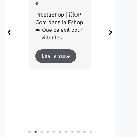
managem
12 Février 2026
Aucun Commentair
| 💥OP
9 Février 20
E
 Eshop
Un Commenta
it pour
🚣🏻 C’est une telle
L’importance 
galère de s’abonner
communiquer
simplement sur un
toutes les ét
site Wordpress par
te
de son parco
défaut que...
client, votre
interlocuteur
recevra des...
Lire la suite
Lire la suit