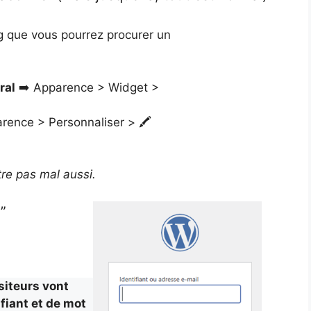
g que vous pourrez procurer un
ral
➡️ Apparence > Widget >
ence > Personnaliser > 🖍️
re pas mal aussi.
”
siteurs vont
ifiant et de mot