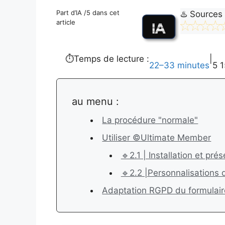
Part d’IA /5 dans cet
♨️ Sources
article
⏱️Temps de lecture :
|
22–33 minutes
5 
au menu :
La procédure "normale"
Utiliser ©Ultimate Member
🔹2.1 | Installation et pr
🔹2.2 |Personnalisations
Adaptation RGPD du formulair