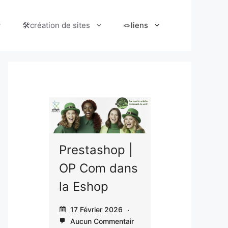
🛠️création de sites
🪢liens
🏷️Animat
WordPress |
op |
RC | La
Dépoussiéron
dans
communic
s la méthode
n en serv
d’abonnemen
2026
client & s
t
entair