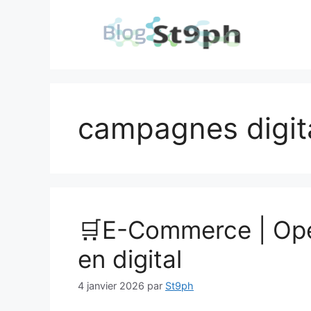
Aller
au
contenu
campagnes digit
🛒E-Commerce | Opé
en digital
4 janvier 2026
par
St9ph