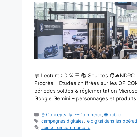
📖 Lecture : 0 % ☰ 📚 Sources 🧑‍🎓NDRC 
Progrès – Etudes chiffrées sur les OP CO
périodes soldes & réglementation Microso
Google Gemini – personnages et produits 
Catégories
☝️ Concepts
,
🛒 E-Commerce
,
🌐 public
Étiquettes
campagnes digitales
,
le digital dans les opéra
Laisser un commentaire