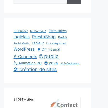
Formulaires
3D Builder
bureautique
logiciels
PrestaShop
PréAO
Tableur
Uncategorized
Social Media
WordPress
⏺️ Omnicanal
🌐 public
☝️ Concepts
🏷️ Animation RC
😎 privé
🛒 E-Commerce
🛠️ création de sites
31 081 visites