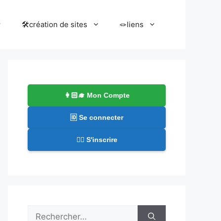
🛠️création de sites
🪢liens
👩🏻‍🎓 Mon Compte
🆔 Se connecter
✍🏻 S'inscrire
Rechercher :