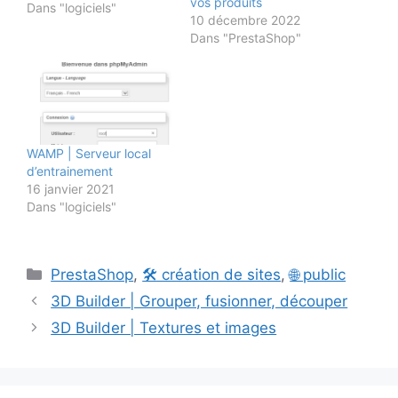
vos produits
téléchargement des
Dans "logiciels"
10 décembre 2022
mémos est réservé aux
Dans "PrestaShop"
étudiants pour leur
usage personnel. Les
codes d'accès à la
boutique en ligne en
mode commercial et
ceux du Tchat en mode
support sont dans les
WAMP | Serveur local
espaces réservés…
d’entrainement
16 janvier 2021
Dans "logiciels"
Catégories
PrestaShop
,
🛠️ création de sites
,
🌐 public
3D Builder | Grouper, fusionner, découper
3D Builder | Textures et images