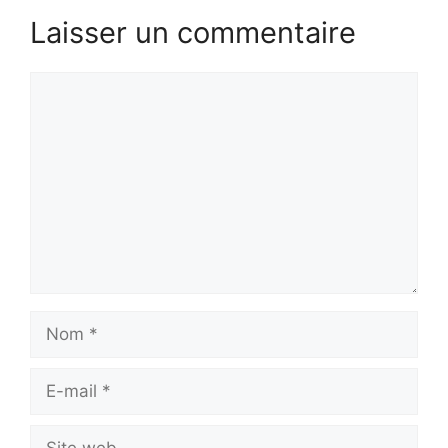
Laisser un commentaire
Commentaire
Nom
E-
mail
Site