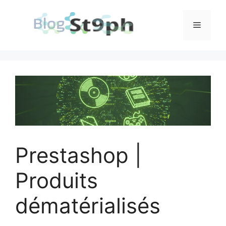
Aller
au
Menu
contenu
Prestashop |
Produits
dématérialisés