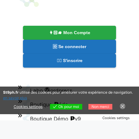
👩🏻‍🎓 Mon Compte
🆔 Se connecter
✍🏻 S'inscrire
Labo
ordpress
St9ph.fr
utilise des cookies pour améliorer votre expérience de navigation.
en savoir plus
Boutique
éda
Cookies settings
Ok pour moi
Non merci
Boutique Démo
v9
Cookies settings