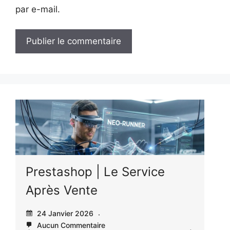
par e-mail.
A
l
t
e
r
n
a
t
i
Prestashop | Le Service
v
Après Vente
e
:
24 Janvier 2026
Aucun Commentaire