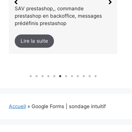
P
SAV prestashop,, commande

prestashop en backoffice, messages
t
prédéfinis prestashop
Lire la suite
Accueil
»
Google Forms | sondage intuitif