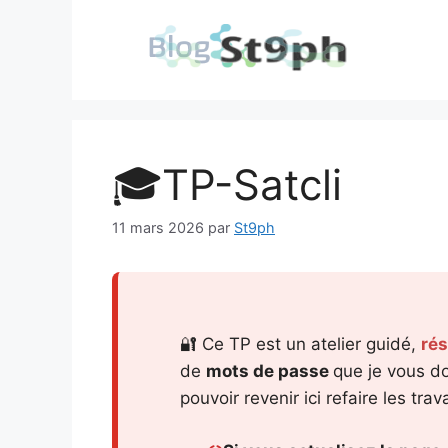
Aller
au
contenu
🎓TP-Satcli
11 mars 2026
par
St9ph
🏷️Anima
RC | Soc
Selling 
🔐 Ce TP est un atelier guidé,
rés
Reverse
de
mots de passe
que je vous d
Marketi
pouvoir revenir ici refaire les tr
5 Janvier 