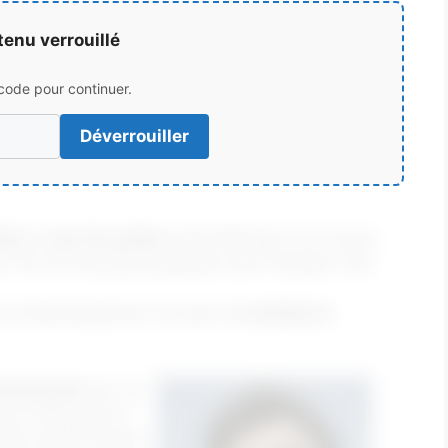
tenu verrouillé
 code pour continuer.
Déverrouiller
nte
et
son 1er achat
a été effectué il y’a 2 jours
s “les 30 recettes préférées des Français” d’un
en de téléchargement envoyé et
la cliente à
commercial
une 1er
ce n’était pas le
elle voulait Cyrano