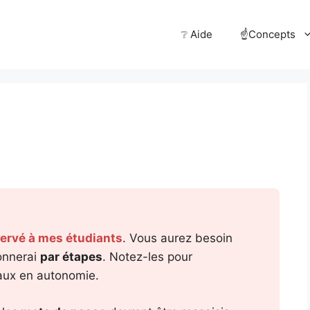
❔ Aide
☝️Concepts
tion
ial
⏺️Omnicanal |
Prestash
&
Donner des
OP Com 
ervé à mes étudiants
. Vous aurez besoin
sens au
la Eshop
onnerai
par étapes
. Notez-les pour
ng
digital
avaux en autonomie.
17 Février 
2026
Aucun Comm
4 Mai 2026