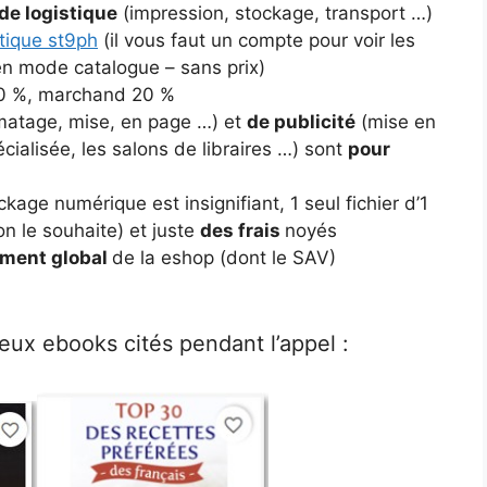
de logistique
(impression, stockage, transport …)
tique st9ph
(il vous faut un compte pour voir les
 en mode catalogue – sans prix)
 30 %, marchand 20 %
matage, mise, en page …) et
de publicité
(mise en
cialisée, les salons de libraires …) sont
pour
age numérique est insignifiant, 1 seul fichier d’1
n le souhaite) et juste
des frais
noyés
ement global
de la eshop (dont le SAV)
deux ebooks cités pendant l’appel :