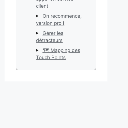
client
On recommence,
version pro !
Gérer les
détracteurs
🗺️ Mapping des
Touch Points