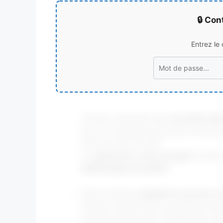
🔒 Con
Entrez le
Corinne Titgoutte est
nouvelle clie
pour un ebook de recettes culinaire
montant de 14 € 30
Le
paiement a été accepté
, le li
téléchargé le produit
Cette cliente
a appelé le service 
fois hier matin pour se plaindre que 
produit qu’elle avait commandé, qu’