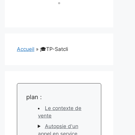
Accueil
»
🎓TP-Satcli
plan :
Le contexte de
vente
Autopsie d'un
appel en service