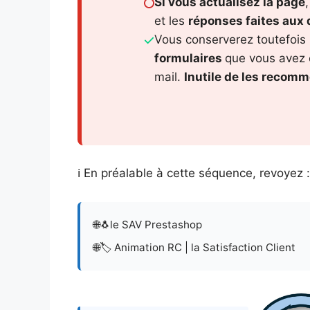
Si vous actualisez la page
,
Aucun Com
et les
réponses faites aux
E
Vous conserverez toutefois
C’est quoi t
formulaires
que vous avez 
Le Social Se
mail.
Inutile de les recomm
est l’art de
depuis les
réseaux...
Lire la su
ℹ️ En préalable à cette séquence, revoyez :
🌐
🐧le SAV Prestashop
🌐
🏷️ Animation RC | la Satisfaction Client