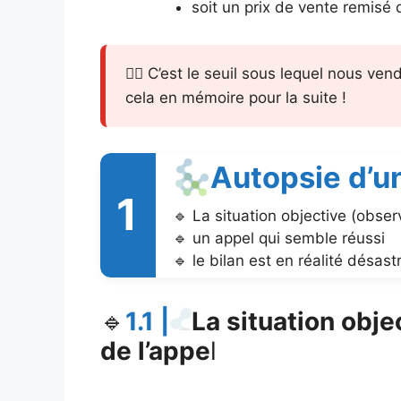
soit un prix de vente remisé
👉🏻 C’est le seuil sous lequel nous ve
cela en mémoire pour la suite !
Autopsie d’un
1
La situation objective (obse
un appel qui semble réussi
le bilan est en réalité désast
🔹
1.1 |
La situation obj
de l’appe
l