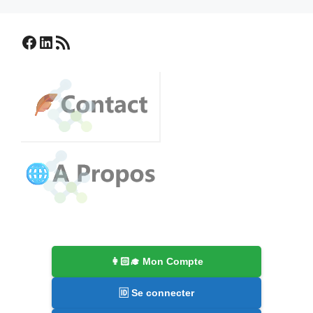
Facebook
LinkedIn
Flux RSS
👩🏻‍🎓 Mon Compte
🆔 Se connecter