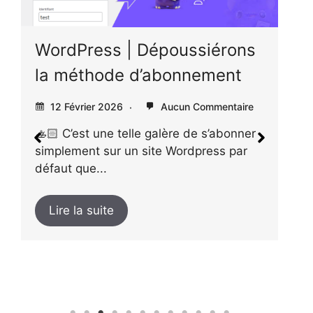
a
t
WordPress | Dépoussiérons
i
v
la méthode d’abonnement
e
:
12 Février 2026
Aucun Commentaire
🚣🏻 C’est une telle galère de s’abonner
simplement sur un site Wordpress par
L
défaut que...
l
i
Lire la suite