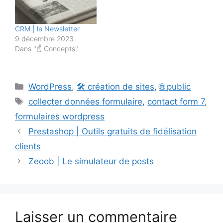
CRM | la Newsletter
9 décembre 2023
Dans "☝️ Concepts"
Catégories
WordPress
,
🛠️ création de sites
,
🌐 public
Étiquettes
collecter données formulaire
,
contact form 7
,
formulaires wordpress
Prestashop | Outils gratuits de fidélisation
clients
Zeoob | Le simulateur de posts
Laisser un commentaire