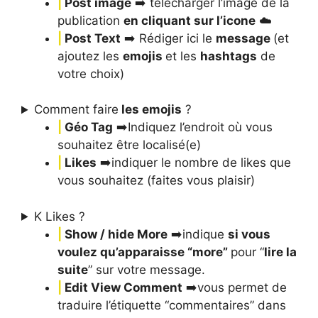
|
Post image
➡️ télécharger l’image de la
publication
en cliquant sur l’icone
☁️
|
Post Text
➡️ Rédiger ici le
message
(et
ajoutez les
emojis
et les
hashtags
de
votre choix)
Comment faire
les emojis
?
|
Géo Tag
➡️Indiquez l’endroit où vous
souhaitez être localisé(e)
|
Likes
➡️indiquer le nombre de likes que
vous souhaitez (faites vous plaisir)
K Likes ?
|
Show / hide More
➡️indique
si vous
voulez qu’apparaisse “more”
pour “
lire la
suite
” sur votre message.
|
Edit View Comment
➡️vous permet de
traduire l’étiquette “commentaires” dans