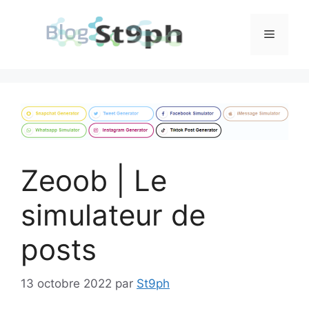
Aller
au
Menu
contenu
Zeoob | Le
simulateur de
posts
13 octobre 2022
par
St9ph