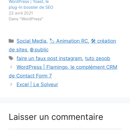
WordPress | Yoast, le
plug-In booster de SEO
23 avril 2021
Dans "WordPress"
Catégories
Social Media
,
🏷️ Animation RC
,
🛠️ création
de sites
,
🌐 public
Étiquettes
faire un faux post instagram
,
tuto zeoob
WordPress | Flamingo, le complément CRM
de Contact Form 7
Excel | Le Solveur
Laisser un commentaire