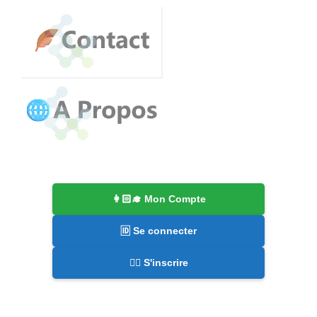
👩🏻‍🎓 Mon Compte
🆔 Se connecter
✍🏻 S'inscrire