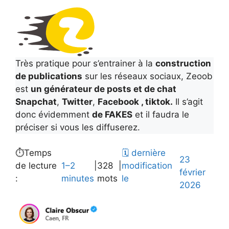
Très pratique pour s’entrainer à la
construction
de publications
sur les réseaux sociaux, Zeoob
est
un générateur de posts et de chat
Snapchat
,
Twitter
,
Facebook , tiktok.
Il s’agit
donc évidemment
de FAKES
et il faudra le
préciser si vous les diffuserez.
⏱️Temps
🗓️ dernière
23
de lecture
|
|
modification
1–2
328
février
:
le
minutes
mots
2026