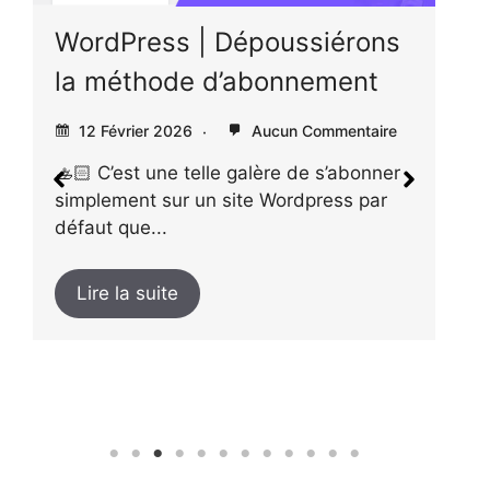
t
WordPress | Dépoussiérons
i
v
la méthode d’abonnement
e
:
12 Février 2026
Aucun Commentaire
🚣🏻 C’est une telle galère de s’abonner
simplement sur un site Wordpress par
L
défaut que...
l
i
Lire la suite