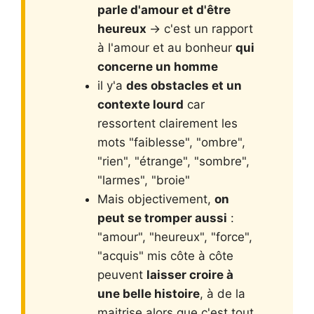
parle d'amour et d'être
heureux
-> c'est un rapport
à l'amour et au bonheur
qui
concerne un homme
il y'a
des obstacles et un
contexte lourd
car
ressortent clairement les
mots "faiblesse", "ombre",
"rien", "étrange", "sombre",
"larmes", "broie"
Mais objectivement,
on
peut se tromper aussi
:
"amour", "heureux", "force",
"acquis" mis côte à côte
peuvent
laisser croire à
une belle histoire
, à de la
maitrise alors que c'est tout