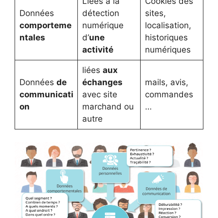
Liées à la
Cookies des
Données
détection
sites,
comporteme
numérique
localisation,
ntales
d’
une
historiques
activité
numériques
liées
aux
Données
de
échanges
mails, avis,
communicati
avec site
commandes
on
marchand ou
…
autre