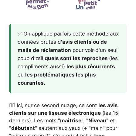
✅ On applique parfois cette méthode aux
données brutes d
'avis clients ou de
mails de réclamation
pour voir d'un seul
coup d'œil
quels sont les reproches
(les
compliments aussi)
les plus récurrents
ou
les problématiques les plus
courantes
.
👈🏻 Ici, sur ce second nuage, ce sont
les avis
clients sur une liseuse électronique
(les 15
derniers). Les mots "
maitrise
", "
Niveau
" et
"
débutant
" sautent aux yeux (+ "main" pour
"prise en main ?". Ce produit est-il
trop