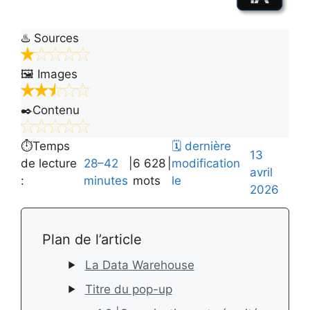
♨️ Sources
🖼️ Images
✒️Contenu
⏱️Temps
🗓️ dernière
13
de lecture
|
|
modification
28–42
6 628
avril
:
le
minutes
mots
2026
Plan de l’article
La Data Warehouse
Titre du pop-up