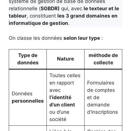
système de gestion de base de données
relationnelle (
SGBDR)
qui, avec
le texteur et le
tableur
, constituent
les 3 grand domaines en
informatique de gestion
.
On classe les données
selon leur type
:
Type de
méthode de
Nature
données
collecte
Toutes celles
en rapport
Formulaires
avec
de comptes
Données
l’identité
et de
personnelles
d’un client
demande
ou d’une
d’inscriptions
société