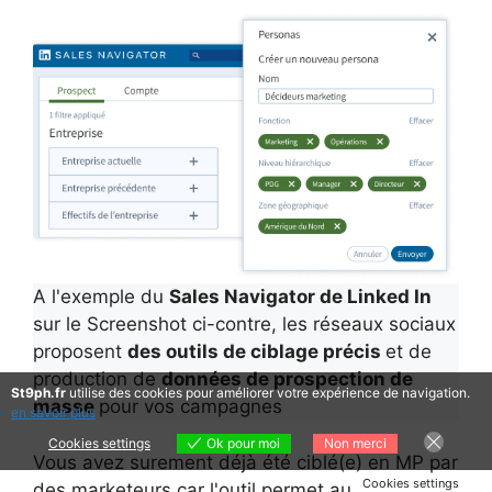
A l'exemple du
Sales Navigator de Linked In
sur le Screenshot ci-contre, les réseaux sociaux
proposent
des outils de ciblage précis
et de
production de
données de prospection de
St9ph.fr
utilise des cookies pour améliorer votre expérience de navigation.
masse
pour vos campagnes
en savoir plus
Cookies settings
Ok pour moi
Non merci
Vous avez surement déjà été ciblé(e) en MP par
Cookies settings
des marketeurs car l'outil permet aussi l'E Mail