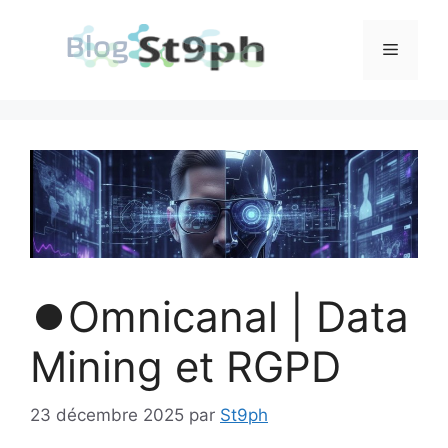
Aller
au
Menu
contenu
⏺️Omnicanal | Data
Mining et RGPD
23 décembre 2025
par
St9ph